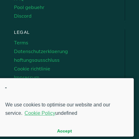
Pool gebuehr
Discord
LEGAL
Terms
Datenschutzerklaerung
haftungsausschluss
Cookie richtlinie
Impressum
-
© XCHPool 2021 wird vollständig und eigenständig
betrieben - CHIA™ und CHIALISP™ sind globale
We use cookies to optimise our website and our
Marken von Chia Network, Inc.
service.
Cookie Policy
undefined
Accept