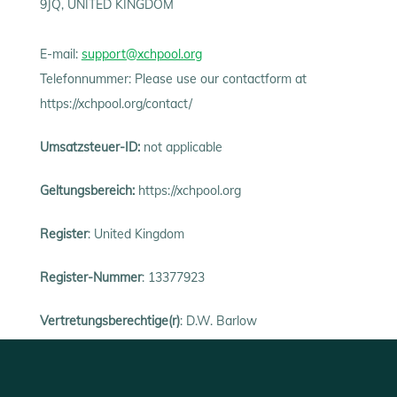
9JQ, UNITED KINGDOM
E-mail:
support@xchpool.org
Telefonnummer: Please use our contactform at
https://xchpool.org/contact/
Umsatzsteuer-ID:
not applicable
Geltungsbereich:
https://xchpool.org
Register
: United Kingdom
Register-Nummer
: 13377923
Vertretungsberechtige(r)
: D.W. Barlow